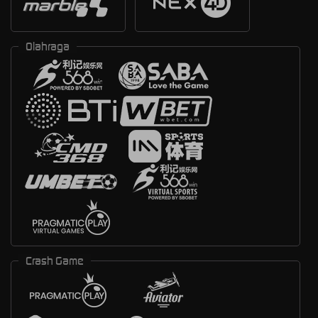
Olahraga
Crash Game