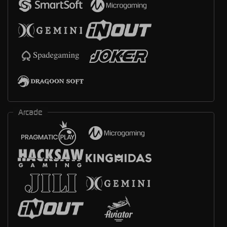
Arcade