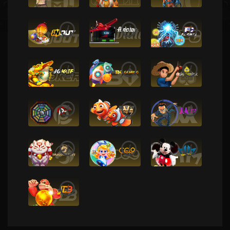
i
i
i
i
i
i
i
i
i
i
i
i
i