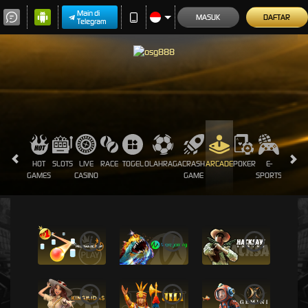
Main di
MASUK
DAFTAR
Telegram
HOT
SLOTS
LIVE
RACE
TOGEL
OLAHRAGA
CRASH
ARCADE
POKER
E-
SABUN
GAMES
CASINO
GAME
SPORTS
AYAM
i
i
i
i
i
i