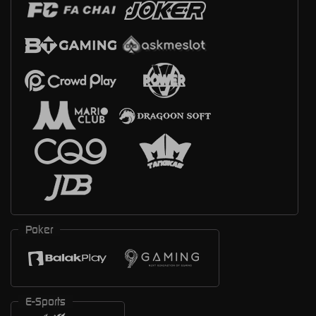
Poker
E-Sports