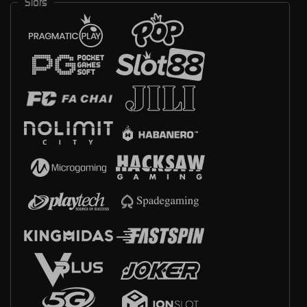
Slots