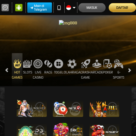
Main di
MASUK
DAFTAR
Telegram
HOT
SLOTS
LIVE
RACE
TOGEL
OLAHRAGA
CRASH
ARCADE
POKER
E-
SABUN
GAMES
CASINO
GAME
SPORTS
AYAM
i
i
i
i
i
i