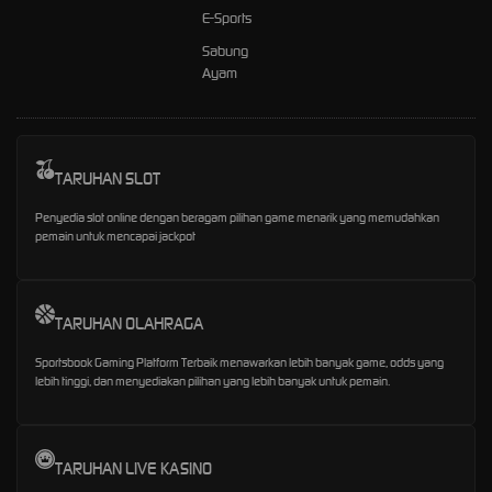
E-Sports
Sabung
Ayam
TARUHAN SLOT
Penyedia slot online dengan beragam pilihan game menarik yang memudahkan
pemain untuk mencapai jackpot
TARUHAN OLAHRAGA
Sportsbook Gaming Platform Terbaik menawarkan lebih banyak game, odds yang
lebih tinggi, dan menyediakan pilihan yang lebih banyak untuk pemain.
TARUHAN LIVE KASINO