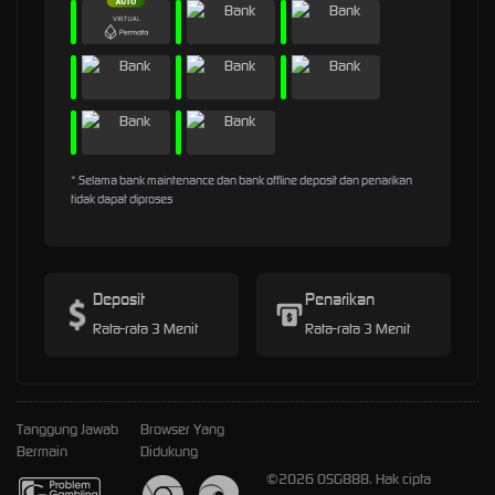
* Selama bank maintenance dan bank offline deposit dan penarikan
tidak dapat diproses
Deposit
Penarikan
Rata-rata 3 Menit
Rata-rata 3 Menit
Tanggung Jawab
Browser Yang
Bermain
Didukung
©2026 OSG888. Hak cipta