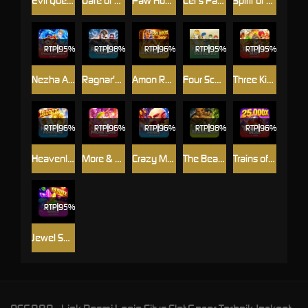
Evil Queen Cauldron
Gate of Ninja
Paw House 2
Let's Party
Spirit of Nine Tails
RTP
95%
RTP
98%
RTP
96%
RTP
95%
RTP
95%
Nezha And The Dragon Emperor
Ragnar's Conquest
Amon Ra's Relic
Four Scholars
Three Kingdoms Slot
RTP
96%
RTP
96%
RTP
96%
RTP
98%
RTP
96%
Heavenly Fortune
More & More Love
Crazy Miner
The Beanstalk
Trains of India
RTP
95%
Jewel Space