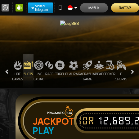
Main di
MASUK
DAFTAR
Telegram
HOT
SLOTS
LIVE
RACE
TOGEL
OLAHRAGA
CRASH
ARCADE
POKER
E-
SABUN
GAMES
CASINO
GAME
SPORTS
AYAM
IDR
12,689,
JACKPOT
PLAY