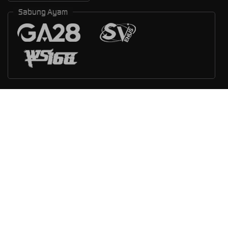
Sabung Ayam