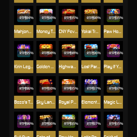
RTP
84%
RTP
98%
RTP
95%
RTP
98%
RTP
95%
Mahjong Frenzy : Tiles of Fortunes
Money Tree Slot
CNY Fever
Yokai Treasure
Paw House
RTP
95%
RTP
98%
RTP
98%
RTP
96%
RTP
96%
Kirin Legends
Golden Lion
Highway Kings HD
Lost Paradise 2
Play If You Dare
RTP
96%
RTP
98%
RTP
95%
RTP
97%
RTP
97%
Bozo's Trick
Sky Lantern
Royal Pastry Chef
Elementalist
Magic Lamp Carnival
RTP
96%
RTP
96%
RTP
95%
RTP
97%
RTP
95%