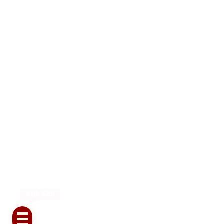
Klik Sini