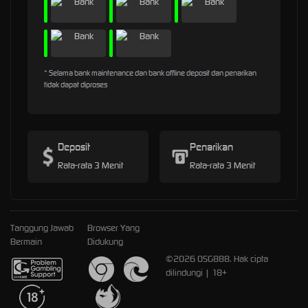
* Selama bank maintenance dan bank offline deposit dan penarikan
tidak dapat diproses
Deposit
Penarikan
Rata-rata 3 Menit
Rata-rata 3 Menit
Tanggung Jawab
Browser Yang
Bermain
Didukung
©2026 OSG888. Hak cipta
dilindungi | 18+