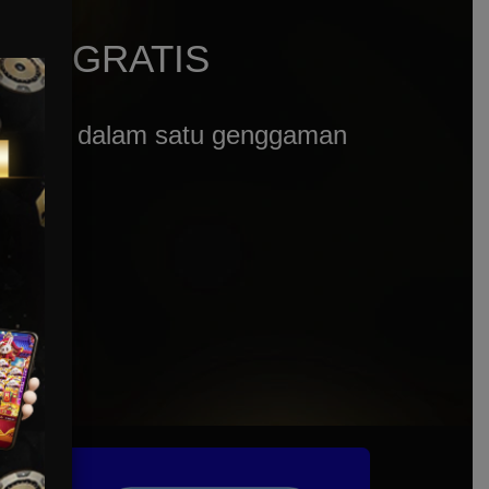
ASI GRATIS
rmainan dalam satu genggaman
 App
stalasi