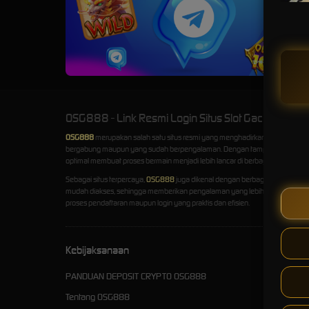
OSG888 - Link Resmi Login Situs Slot Gacor Terb
OSG888
merupakan salah satu situs resmi yang menghadirkan pengalaman be
bergabung maupun yang sudah berpengalaman. Dengan tampilan yang respons
optimal membuat proses bermain menjadi lebih lancar di berbagai perangkat,
Sebagai situs terpercaya,
OSG888
juga dikenal dengan berbagai penawaran m
mudah diakses, sehingga memberikan pengalaman yang lebih maksimal bagi p
proses pendaftaran maupun login yang praktis dan efisien.
Kebijaksanaan
Pl
PANDUAN DEPOSIT CRYPTO OSG888
Pr
Tentang OSG888
Lo