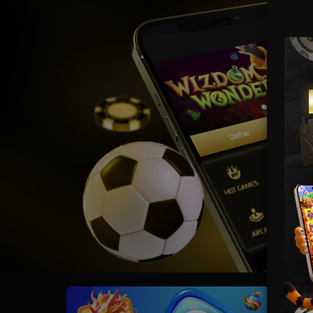
jagoann****t
IDR
1,333,600.00
Mahjong Wins 2
ji****8
IDR
1,265,750.00
Gates of Olympus 1000
a****n
IDR
1,042,480.00
Gates of Olympus 1000
ji****8
IDR
1,042,000.00
Gates of Olympus 1000
jagoann****t
IDR
793,000.00
Mahjong Wins - Gong Xi Fa Cai
aska****9
IDR
755,400.00
Nexus Gates of Olympus