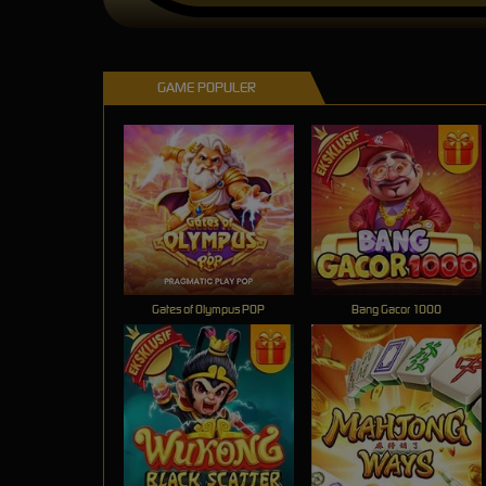
GAME POPULER
Gates of Olympus POP
Bang Gacor 1000