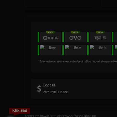
* Selama bank maintenance dan bank offline deposit dan penarikan
Deposit
Rata-rata 3 Menit
Klik Sini
Tanggung Jawab Bermain
Browser Yang Didukung