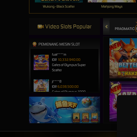
Wukong - Black Scatter
Mahjong Ways
Video Slots Popular
PEMENANG MESIN SLOT
fuat****m
IDR
10,332,940.00
Gates of Olympus Super
Scatter
ji****8
IDR
6,038,500.00
Gates of Olympus 1000
aska****9
IDR
3,116,400.00
Nexus Gates of Olympus
ji****8
IDR
1,947,000.00
Gates of Olympus 1000