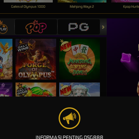
Gates of Olympus 1000
Mahjong Ways 2
Kpop Hunte
INFORMASI PENTING OSG888