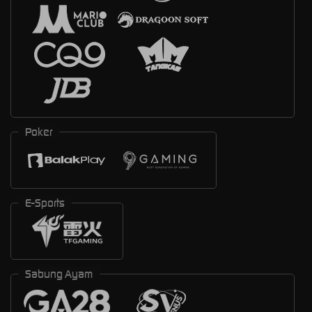
Poker
E-Sports
Sabung Ayam