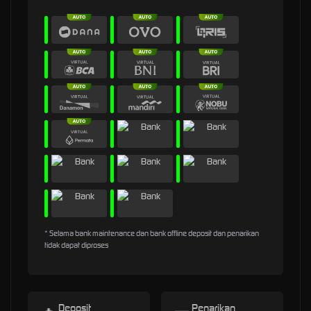
* Selama bank maintenance dan bank offline deposit dan penarikan
tidak dapat diproses
Deposit
Penarikan