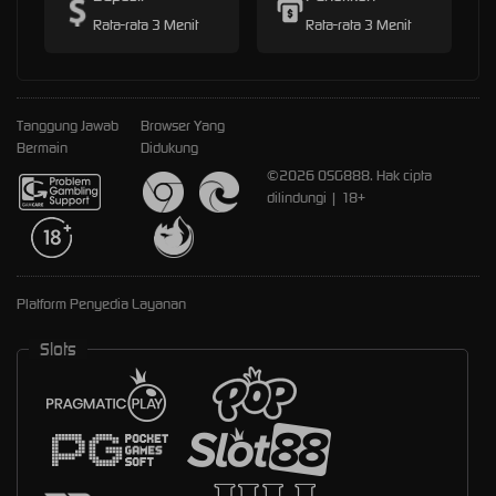
Rata-rata 3 Menit
Rata-rata 3 Menit
Tanggung Jawab
Browser Yang
Bermain
Didukung
©2026 OSG888. Hak cipta
dilindungi | 18+
Platform Penyedia Layanan
Slots