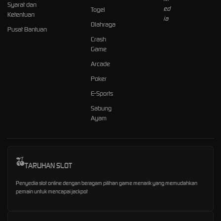
Syarat dan
Togel
Ketentuan
Olahraga
Pusat Bantuan
Crash
Game
Arcade
Poker
E-Sports
Sabung
Ayam
TARUHAN SLOT
Penyedia slot online dengan beragam pilihan game menarik yang memudahkan
pemain untuk mencapai jackpot